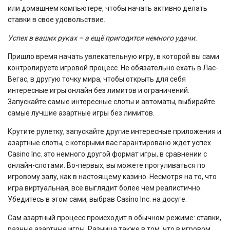
или домашнем компьютере, чтобы начать активно делать
ставки в свое удовольствие.
Успех в ваших руках – а ещё пригодится немного удачи.
Пришло время начать увлекательную игру, в которой вы сами
контролируете игровой процесс. Не обязательно ехать в Лас-
Вегас, в другую точку мира, чтобы открыть для себя
интересные игры онлайн без лимитов и ограничений.
Запускайте самые интересные слоты и автоматы, выбирайте
самые лучшие азартные игры без лимитов.
Крутите рулетку, запускайте другие интересные приложения и
азартные слоты, с которыми вас гарантировано ждет успех.
Casino Inc. это немного другой формат игры, в сравнении с
онлайн-слотами. Во-первых, вы можете прогуливаться по
игровому залу, как в настоящему казино. Несмотря на то, что
игра виртуальная, все выглядит более чем реалистично.
Убедитесь в этом сами, выбрав Casino Inc. на досуге.
Сам азартный процесс происходит в обычном режиме: ставки,
разные азартные игры. Разница также в том, что в игровом