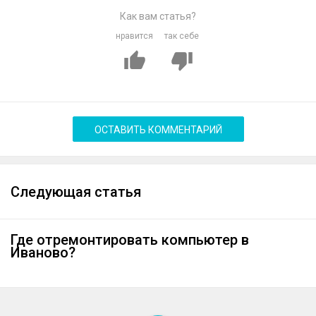
Как вам статья?
нравится
так себе
ОСТАВИТЬ КОММЕНТАРИЙ
Следующая статья
Где отремонтировать компьютер в
Иваново?