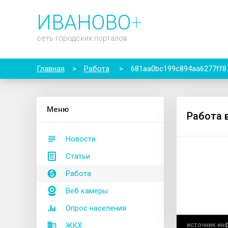
ИВАНОВО
+
сеть городских порталов
Главная
>
Работа
>
681aa0bc199c894aa6277ff8
М
еню
Работа 
Новости
Статьи
Работа
Веб камеры
Опрос населения
ЖКХ
источник ин