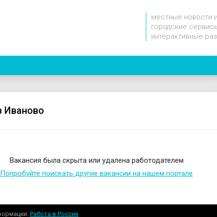
местные новости 
городские сервисы
интерактивные ра
в Иваново
Вакансия была скрыта или удалена работодателем
Попробуйте поискать другие вакансии на нашем портале
формации
Работа в России