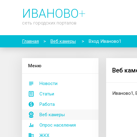
ИВАНОВО
+
сеть городских порталов
Главная
>
Веб камеры
>
Вход Иваново1
М
еню
Веб кам
Новости
Иваново1, 
Статьи
Работа
Веб камеры
Опрос населения
ЖКХ