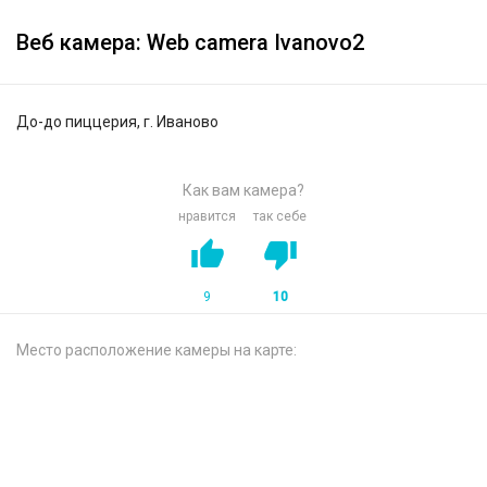
Веб камера: Web camera Ivanovo2
До-до пиццерия, г. Иваново
Как вам камера?
нравится
так себе
9
10
Место расположение камеры на карте: