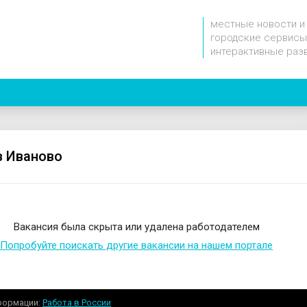
местные новости и
городские сервисы
интерактивные раз
в Иваново
Вакансия была скрыта или удалена работодателем
Попробуйте поискать другие вакансии на нашем портале
формации
Работа в России