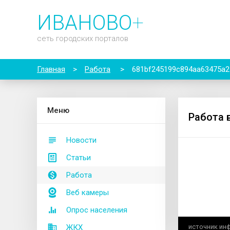
ИВАНОВО
+
сеть городских порталов
Главная
>
Работа
>
681bf245199c894aa63475a2
М
еню
Работа 
Новости
Статьи
Работа
Веб камеры
Опрос населения
ЖКХ
источник ин