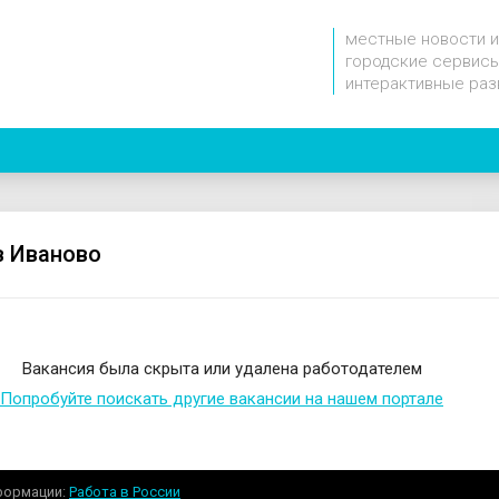
местные новости и
городские сервисы
интерактивные раз
в Иваново
Вакансия была скрыта или удалена работодателем
Попробуйте поискать другие вакансии на нашем портале
формации
Работа в России