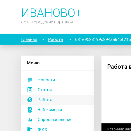
ИВАНОВО
+
сеть городских порталов
Главная
>
Работа
>
681e9523199c894aa64bf215
М
еню
Работа 
Новости
Статьи
Работа
Веб камеры
Опрос населения
ЖКХ
источник ин