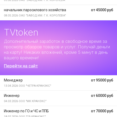
09.06.2026
ОАО "ЗАВОД ИМ. Г.К. КОРОЛЕВА"
начальник паросилового хозяйства
от 45000 руб
08.05.2026
ОАО "ЗАВОД ИМ. Г.К. КОРОЛЕВА"
TVtoken
Дополнительный заработок
в свободное время за
просмотр обзоров товаров и услуг. Получай деньги
на карту! Никаких вложений, кроме 5 минут в день
вашего времени!
Перейти на сайт
Менеджер
от 95000 руб
13.04.2026
ООО "ЧЕТРА-КРАНЭКС"
Инженер
от 60000 руб
04.03.2026
ООО "МК КРАНЭКС"
Инженер по ГО и ЧС и ППБ
от 70000 руб
18.02.2026
ООО "СБ КРАНЭКС"