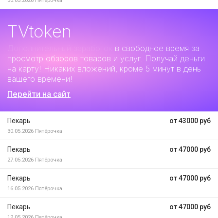
30.05.2026
Пятёрочка
TVtoken
Дополнительный заработок
в свободное время за
просмотр обзоров товаров и услуг. Получай деньги
на карту! Никаких вложений, кроме 5 минут в день
вашего времени!
Перейти на сайт
Пекарь
от 43000 руб
30.05.2026
Пятёрочка
Пекарь
от 47000 руб
27.05.2026
Пятёрочка
Пекарь
от 47000 руб
16.05.2026
Пятёрочка
Пекарь
от 47000 руб
12.05.2026
Пятёрочка