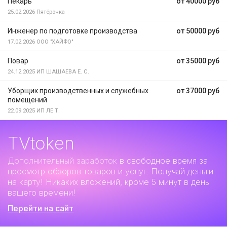
Пекарь
от 40000 руб
25.02.2026
Пятёрочка
Инженер по подготовке производства
от 50000 руб
17.02.2026
ООО "ХАЙФО"
Повар
от 35000 руб
24.12.2025
ИП ШАШАЕВА Е. С.
Уборщик производственных и служебных
от 37000 руб
помещений
22.09.2025
ИП ЛЕ Т.
TVtoken
Дополнительный заработок
в свободное время за
просмотр обзоров товаров и услуг. Получай деньги
на карту! Никаких вложений, кроме 5 минут в день
вашего времени!
Перейти на сайт