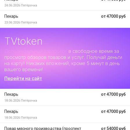
24.06.2026
Пятёрочка
Пекарь
от 47000 руб
23.06.2026
Пятёрочка
TVtoken
Дополнительный заработок
в свободное время за
просмотр обзоров товаров и услуг. Получай деньги
на карту! Никаких вложений, кроме 5 минут в день
вашего времени!
Перейти на сайт
Пекарь
от 47000 руб
18.06.2026
Пятёрочка
Пекарь
от 47000 руб
18.06.2026
Пятёрочка
Повар мясного производства (проспект
от 54000 руб