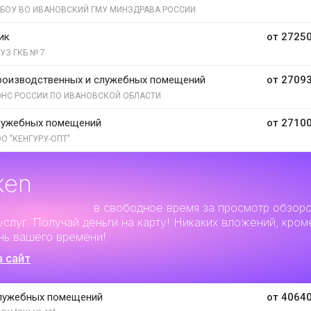
БОУ ВО ИВАНОВСКИЙ ГМУ МИНЗДРАВА РОССИИ
ик
от 27250
УЗ ГКБ № 7
роизводственных и служебных помещений
от 27093
НС РОССИИ ПО ИВАНОВСКОЙ ОБЛАСТИ
лужебных помещений
от 27100
О "КЕНГУРУ-ОПТ"
ken
льный заработок
в свободное время за просмотр обзор
услуг. Получай деньги на карту! Никаких вложений, кром
нь вашего времени!
а сайт
лужебных помещений
от 40640