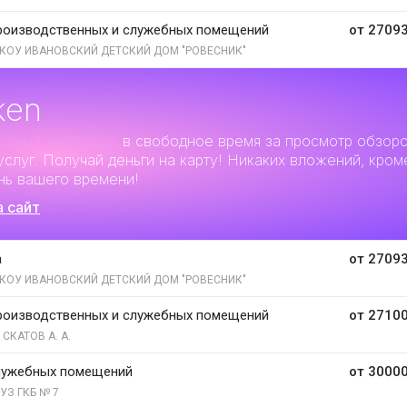
роизводственных и служебных помещений
от 27093
КОУ ИВАНОВСКИЙ ДЕТСКИЙ ДОМ "РОВЕСНИК"
ken
льный заработок
в свободное время за просмотр обзор
услуг. Получай деньги на карту! Никаких вложений, кром
нь вашего времени!
а сайт
а
от 27093
КОУ ИВАНОВСКИЙ ДЕТСКИЙ ДОМ "РОВЕСНИК"
роизводственных и служебных помещений
от 27100
 СКАТОВ А. А.
лужебных помещений
от 30000
УЗ ГКБ № 7