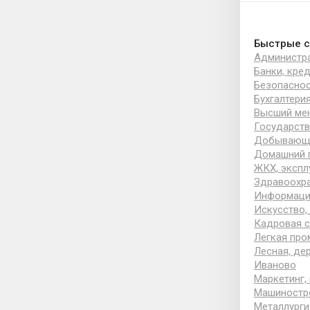
Быстрые с
Администра
Банки, кре
Безопаснос
Бухгалтерия
Высший ме
Государств
Добывающа
Домашний 
ЖКХ, экспл
Здравоохра
Информацио
Искусство,
Кадровая с
Легкая про
Лесная, д
Иваново
Маркетинг,
Машиностр
Металлурги