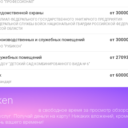
О "ПРОФЕССИОНАЛ"
едомственной охраны
от 30000
ЛИАЛ ФЕДЕРАЛЬНОГО ГОСУДАРСТВЕННОГО УНИТАРНОГО ПРЕДПРИЯТИЯ
ЕДЕРАЛЬНОЙ СЛУЖБЫ ВОЙСК НАЦИОНАЛЬНОЙ ГВАРДИИ РОССИЙСКОЙ ФЕДЕР
КОЙ ОБЛАСТИ
роизводственных и служебных помещений
от 30000
О "РУБИКОН"
лужебных помещений
от 27093
ДОУ "ДЕТСКИЙ САД КОМБИНИРОВАННОГО ВИДА № 6"
к
от 60000
андарт
ken
льный заработок
в свободное время за просмотр обзор
услуг. Получай деньги на карту! Никаких вложений, кром
нь вашего времени!