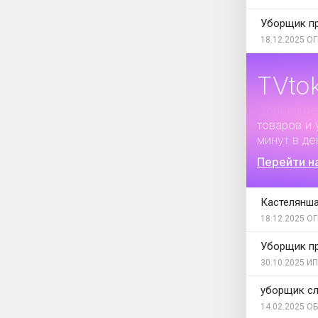
Уборщик п
18.12.2025
ОГ
TVto
Дополните
товаров и 
минут в де
Перейти н
Кастелянш
18.12.2025
ОГ
Уборщик п
30.10.2025
ИП
уборщик с
14.02.2025
ОБ