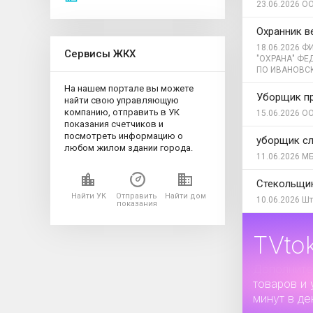
23.06.2026
ОО
Охранник в
18.06.2026
ФИ
Сервисы ЖКХ
"ОХРАНА" Ф
ПО ИВАНОВС
На нашем портале вы можете
Уборщик п
найти свою управляющую
компанию, отправить в УК
15.06.2026
ОО
показания счетчиков и
посмотреть информацию о
уборщик с
любом жилом здании города.
11.06.2026
МБ
Стекольщи
Найти УК
Отправить
Найти дом
10.06.2026
Шт
показания
TVto
Дополните
товаров и 
минут в де