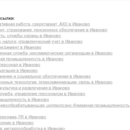
сылки:
тивная работа, секретариат, АХО в Иваново
дит, страхование, пенсионное обеспечение в Иваново
ть, службы охраны в Иваново
, налоги, управленческий учет в Иваново
неджмент в Иваново
енная служба, некоммерческие организации в Иваново
я промышленность в Иваново
персонал в Иваново
уатация в Иваново
нение и социальное обеспечение в Иваново
нные технологии, телекоммуникации, связь в Иваново
 культура и развлечения в Иваново
лужба, управление персоналом в Иваново
мышленность в Иваново
еревообрабатывающая, целлюлозно-бумажная промышленность
 реклама, PR в Иваново
оение в Иваново
я, металлообработка в Иваново