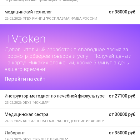
Персонала) Военно Транспортной Авиации)"
медицинский технолог
от 38000 руб
26.02.2026
ФГБУ РМНПЦ "РОСПЛАЗМА" ФМБА РОССИИ
TVtoken
Дополнительный заработок
в свободное время за
просмотр обзоров товаров и услуг. Получай деньги
на карту! Никаких вложений, кроме 5 минут в день
вашего времени!
Перейти на сайт
Инструктор-методист по лечебной физкультуре
от 27100 руб
25.02.2026
ОБУЗ "ИОКЦМР"
Медицинская сестра
от 30000 руб
24.02.2026
АО "ГАЗПРОМ ГАЗОРАСПРЕДЕЛЕНИЕ ИВАНОВО"
Лаборант
от 35000 руб
19.02.2026
ОБУЗ "ГКБ №3 Г.ИВАНОВА"