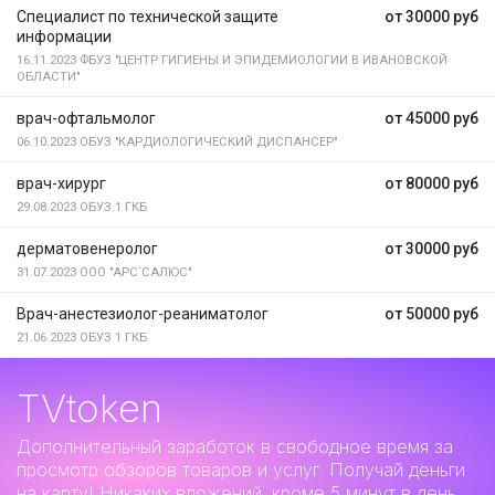
Специалист по технической защите
от 30000 руб
информации
16.11.2023
ФБУЗ "ЦЕНТР ГИГИЕНЫ И ЭПИДЕМИОЛОГИИ В ИВАНОВСКОЙ
ОБЛАСТИ"
врач-офтальмолог
от 45000 руб
06.10.2023
ОБУЗ "КАРДИОЛОГИЧЕСКИЙ ДИСПАНСЕР"
врач-хирург
от 80000 руб
29.08.2023
ОБУЗ 1 ГКБ
дерматовенеролог
от 30000 руб
31.07.2023
ООО "АРС`САЛЮС"
Врач-анестезиолог-реаниматолог
от 50000 руб
21.06.2023
ОБУЗ 1 ГКБ
TVtoken
Дополнительный заработок
в свободное время за
просмотр обзоров товаров и услуг. Получай деньги
на карту! Никаких вложений, кроме 5 минут в день