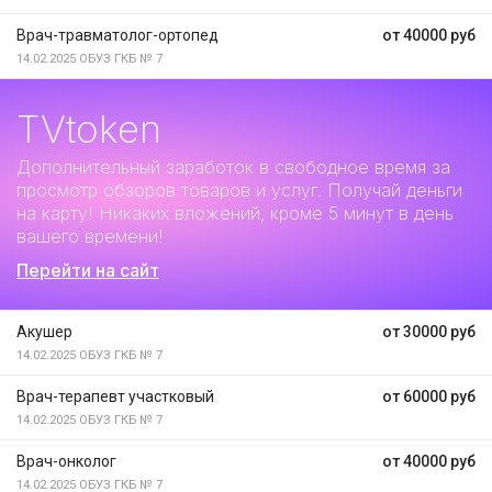
Врач-травматолог-ортопед
от 40000 руб
14.02.2025
ОБУЗ ГКБ № 7
TVtoken
Дополнительный заработок
в свободное время за
просмотр обзоров товаров и услуг. Получай деньги
на карту! Никаких вложений, кроме 5 минут в день
вашего времени!
Перейти на сайт
Акушер
от 30000 руб
14.02.2025
ОБУЗ ГКБ № 7
Врач-терапевт участковый
от 60000 руб
14.02.2025
ОБУЗ ГКБ № 7
Врач-онколог
от 40000 руб
14.02.2025
ОБУЗ ГКБ № 7