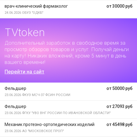
врач-клинический фармаколог
от 30000 руб
24.06.2026
ОБУЗ "ОДКБ"
TVtoken
Дополнительный заработок
в свободное время за
просмотр обзоров товаров и услуг. Получай деньги
на карту! Никаких вложений, кроме 5 минут в день
вашего времени!
Перейти на сайт
Фельдшер
от 50000 руб
23.06.2026
ФКУЗ МСЧ-37 ФСИН РОССИИ
Фельдшер
от 27093 руб
23.06.2026
ФГКУ "УВО ВНГ РОССИИ ПО ИВАНОВСКОЙ ОБЛАСТИ"
Механик протезно-ортопедических изделий
от 45498 руб
23.06.2026
АО "МОСКОВСКОЕ ПРОП"