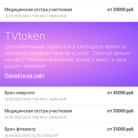
Медицинская сестра участковая
от 30000 руб
30.09.2025
ОБУЗ "ГКБ №3 Г.ИВАНОВА"
TVtoken
Дополнительный заработок
в свободное время за
просмотр обзоров товаров и услуг. Получай деньги
на карту! Никаких вложений, кроме 5 минут в день
вашего времени!
Перейти на сайт
Врач-невролог
от 45000 руб
30.09.2025
ОБУЗ "ГКБ №3 Г.ИВАНОВА"
Медицинская сестра участковая
от 30000 руб
30.09.2025
ОБУЗ "ГКБ №3 Г.ИВАНОВА"
Врач-фтизиатр
от 35000 руб
30.09.2025
ОБУЗ "Ц ПБ СПИД ИЗ"