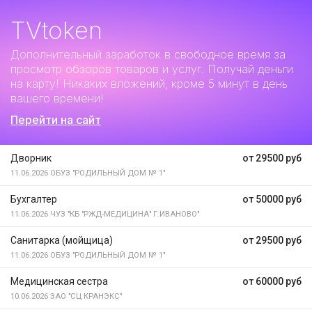
TVtoken
Дополнительный заработок
в свободное время за
просмотр обзоров товаров и услуг. Получай деньги
на карту! Никаких вложений, кроме 5 минут в день
вашего времени!
Перейти на сайт
Дворник
от 29500 руб
11.06.2026
ОБУЗ "РОДИЛЬНЫЙ ДОМ № 1"
Бухгалтер
от 50000 руб
11.06.2026
ЧУЗ "КБ "РЖД-МЕДИЦИНА" Г.ИВАНОВО"
Санитарка (мойщица)
от 29500 руб
11.06.2026
ОБУЗ "РОДИЛЬНЫЙ ДОМ № 1"
Медицинская сестра
от 60000 руб
10.06.2026
ЗАО "СЦ КРАНЭКС"