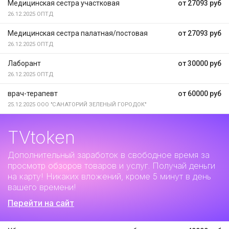
Медицинская сестра участковая
от 27093 руб
26.12.2025
ОПТД
Медицинская сестра палатная/постовая
от 27093 руб
26.12.2025
ОПТД
Лаборант
от 30000 руб
26.12.2025
ОПТД
врач-терапевт
от 60000 руб
25.12.2025
ООО "САНАТОРИЙ ЗЕЛЕНЫЙ ГОРОДОК"
TVtoken
Дополнительный заработок
в свободное время за
просмотр обзоров товаров и услуг. Получай деньги
на карту! Никаких вложений, кроме 5 минут в день
вашего времени!
Перейти на сайт