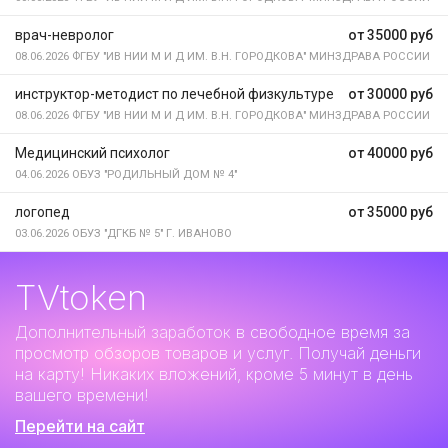
врач-невролог
от 35000 руб
08.06.2026
ФГБУ "ИВ НИИ М И Д ИМ. В.Н. ГОРОДКОВА" МИНЗДРАВА РОССИИ
инструктор-методист по лечебной физкультуре
от 30000 руб
08.06.2026
ФГБУ "ИВ НИИ М И Д ИМ. В.Н. ГОРОДКОВА" МИНЗДРАВА РОССИИ
Медицинский психолог
от 40000 руб
04.06.2026
ОБУЗ "РОДИЛЬНЫЙ ДОМ № 4"
логопед
от 35000 руб
03.06.2026
ОБУЗ "ДГКБ № 5" Г. ИВАНОВО
TVtoken
Дополнительный заработок
в свободное время за
просмотр обзоров товаров и услуг. Получай деньги
на карту! Никаких вложений, кроме 5 минут в день
вашего времени!
Перейти на сайт